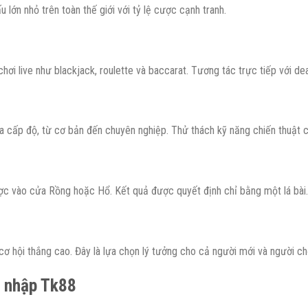
lớn nhỏ trên toàn thế giới với tỷ lệ cược cạnh tranh.
chơi live như blackjack, roulette và baccarat. Tương tác trực tiếp với d
a cấp độ, từ cơ bản đến chuyên nghiệp. Thử thách kỹ năng chiến thuật c
ược vào cửa Rồng hoặc Hổ. Kết quả được quyết định chỉ bằng một lá bài.
và cơ hội thắng cao. Đây là lựa chọn lý tưởng cho cả người mới và người ch
g nhập Tk88