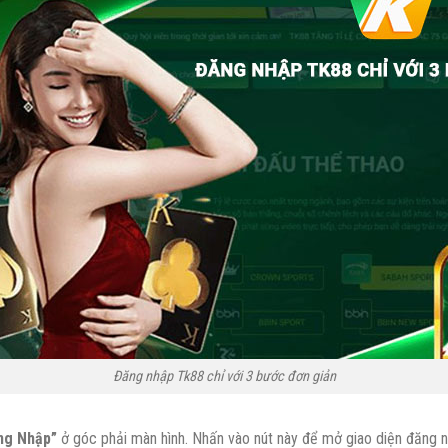
Đăng nhập Tk88 chỉ với 3 bước đơn giản
ng Nhập”
ở góc phải màn hình. Nhấn vào nút này để mở giao diện đăng n