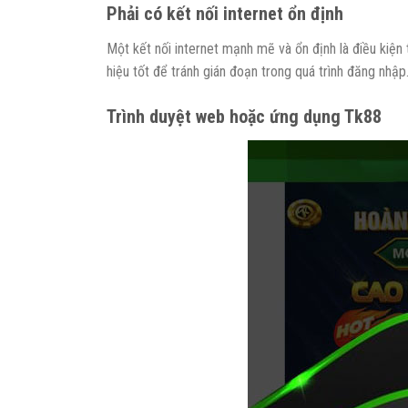
Phải có kết nối internet ổn định
Một kết nối internet mạnh mẽ và ổn định là điều kiệ
hiệu tốt để tránh gián đoạn trong quá trình đăng nhập
Trình duyệt web hoặc ứng dụng Tk88