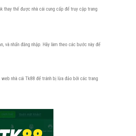
k thay thế được nhà cái cung cấp để truy cập trang
bạn, và nhấn đăng nhập. Hãy làm theo các bước này để
 web nhà cái Tk88 để tránh bị lừa đảo bởi các trang