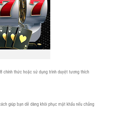
 chính thức hoặc sử dụng trình duyệt tương thích
là cách giúp bạn dễ dàng khôi phục mật khẩu nếu chẳng