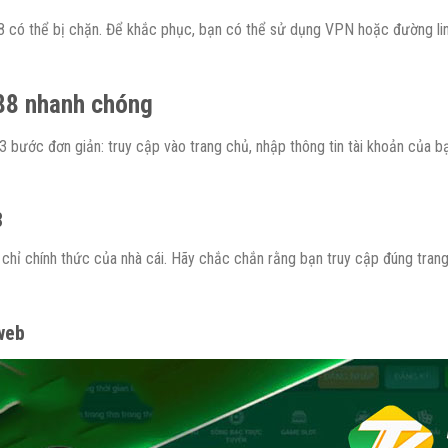
 có thể bị chặn. Để khắc phục, bạn có thể sử dụng VPN hoặc đường lin
88 nhanh chóng
3 bước đơn giản: truy cập vào trang chủ, nhập thông tin tài khoản của 
8
chỉ chính thức của nhà cái. Hãy chắc chắn rằng bạn truy cập đúng trang
web