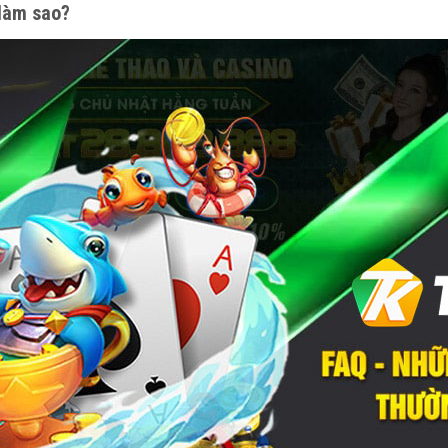
 làm sao?