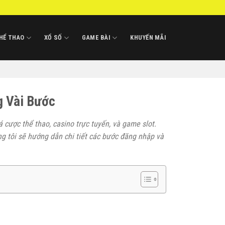
HỂ THAO
XỔ SỐ
GAME BÀI
KHUYẾN MÃI
g Vài Bước
 cược thể thao, casino trực tuyến, và game slot.
ng tôi sẽ hướng dẫn chi tiết các bước đăng nhập và