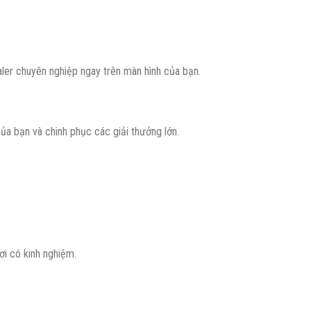
ealer chuyên nghiệp ngay trên màn hình của bạn.
ủa bạn và chinh phục các giải thưởng lớn.
ơi có kinh nghiệm.