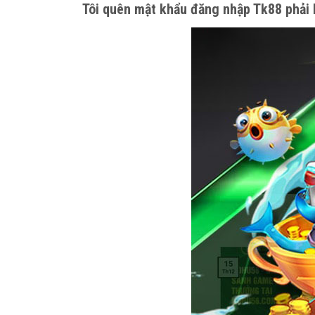
Tôi quên mật khẩu đăng nhập Tk88 phải