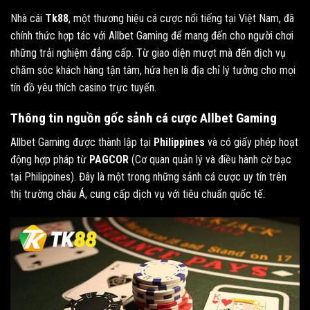
Nhà cái
Tk88
, một thương hiệu cá cược nổi tiếng tại Việt Nam, đã
chính thức hợp tác với Allbet Gaming để mang đến cho người chơi
những trải nghiệm đẳng cấp. Từ giao diện mượt mà đến dịch vụ
chăm sóc khách hàng tận tâm, hứa hẹn là địa chỉ lý tưởng cho mọi
tín đồ yêu thích casino trực tuyến.
Thông tin nguồn gốc sảnh cá cược Allbet Gaming
Allbet Gaming được thành lập tại
Philippines
và có giấy phép hoạt
động hợp pháp từ
PAGCOR
(Cơ quan quản lý và điều hành cờ bạc
tại Philippines). Đây là một trong những sảnh cá cược uy tín trên
thị trường châu Á, cung cấp dịch vụ với tiêu chuẩn quốc tế.