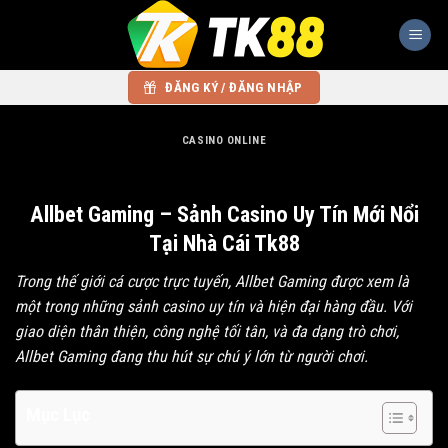
Chuyển
đến
nội
dung
ĐĂNG KÝ / ĐĂNG NHẬP
CASINO ONLINE
Allbet Gaming – Sảnh Casino Uy Tín Mới Nổi
Tại Nhà Cái Tk88
Trong thế giới cá cược trực tuyến,
Allbet Gaming
được xem là
một trong những sảnh casino uy tín và hiện đại hàng đầu. Với
giao diện thân thiện, công nghệ tối tân, và đa dạng trò chơi,
Allbet Gaming đang thu hút sự chú ý lớn từ người chơi.
Mục Lục