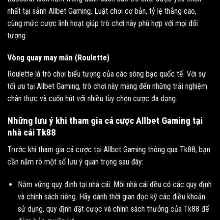
nhất tại sảnh Allbet Gaming. Luật chơi cơ bản, tỷ lệ thắng cao,
cùng mức cược linh hoạt giúp trò chơi này phù hợp với mọi đối
tượng.
Vòng quay may mắn (Roulette)
Roulette là trò chơi biểu tượng của các sòng bạc quốc tế. Với sự
tối ưu tại Allbet Gaming, trò chơi này mang đến những trải nghiệm
chân thực và cuốn hút với nhiều tùy chọn cược đa dạng.
Những lưu ý khi tham gia cá cược Allbet Gaming tại
nhà cái Tk88
Trước khi tham gia cá cược tại Allbet Gaming thông qua Tk88, bạn
cần nắm rõ một số lưu ý quan trọng sau đây:
Nắm vững quy định tại nhà cái:
Mỗi nhà cái đều có các quy định
và chính sách riêng. Hãy dành thời gian đọc kỹ các điều khoản
sử dụng, quy định đặt cược và chính sách thưởng của Tk88 để