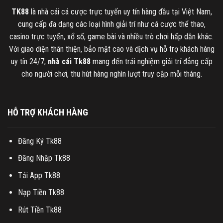
TK88
là nhà cái cá cược trực tuyến uy tín hàng đầu tại Việt Nam,
cung cấp đa dạng các loại hình giải trí như cá cược thể thao,
casino trực tuyến, xổ số, game bài và nhiều trò chơi hấp dẫn khác.
Với giao diện thân thiện, bảo mật cao và dịch vụ hỗ trợ khách hàng
uy tín 24/7,
nhà cái Tk88
mang đến trải nghiệm giải trí đẳng cấp
cho người chơi, thu hút hàng nghìn lượt truy cập mỗi tháng.
HỖ TRỢ KHÁCH HÀNG
Đăng Ký Tk88
Đăng Nhập Tk88
Tải App Tk88
Nạp Tiền Tk88
Rút Tiền Tk88