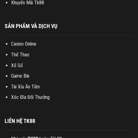
Khuyến Mãi Tk88
SẢN PHẨM VÀ DỊCH VỤ
Casino Online
Thể Thao
Xổ Số
Game Bài
Tài Xỉu Ăn Tiền
Xóc Đĩa Đổi Thưởng
LIÊN HỆ TK88