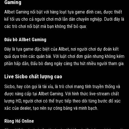
Gaming
Allbet Gaming nổi bật với hàng loạt tựa game đỉnh cao, được thiết
kế tối ưu cho cả người chơi mới lẫn dân chuyên nghiệp. Dưới đây là
các trò chơi nổi bật mà bạn không thể bỏ qua:
Đấu bò Allbet Gaming
Đây là tựa game đặc biệt của Allbet, nơi người chơi dự đoán kết
quả dựa trên các quân bài. Với luật chơi đơn giản nhưng không kém
phần hấp dẫn, Đấu bò đang ngày càng thu hút nhiều người tham gia.
Live Sicbo chất lượng cao
Sicbo, hay còn gọi là tài xỉu, là trò chơi mang tính truyền thống và
được nâng cấp tại Allbet Gaming. Với hình thức live-stream chất
lượng HD, người chơi có thể trực tiếp theo dõi từng bước đổ xúc
xắc của dealer, tạo nên sự công bằng và minh bạch.
Rồng Hổ Online